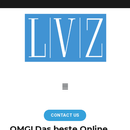
//
CONTACT US
OMG! Das beste Online