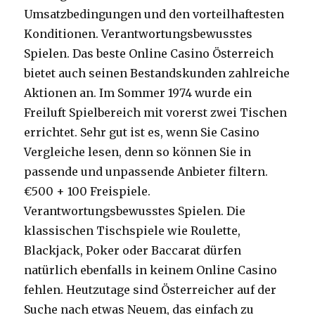
Umsatzbedingungen und den vorteilhaftesten
Konditionen. Verantwortungsbewusstes
Spielen. Das beste Online Casino Österreich
bietet auch seinen Bestandskunden zahlreiche
Aktionen an. Im Sommer 1974 wurde ein
Freiluft Spielbereich mit vorerst zwei Tischen
errichtet. Sehr gut ist es, wenn Sie Casino
Vergleiche lesen, denn so können Sie in
passende und unpassende Anbieter filtern.
€500 + 100 Freispiele.
Verantwortungsbewusstes Spielen. Die
klassischen Tischspiele wie Roulette,
Blackjack, Poker oder Baccarat dürfen
natürlich ebenfalls in keinem Online Casino
fehlen. Heutzutage sind Österreicher auf der
Suche nach etwas Neuem, das einfach zu