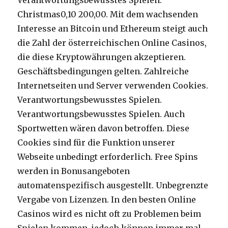
Verantwortungsbewusstes Spielen.
Christmas0,10 200,00. Mit dem wachsenden
Interesse an Bitcoin und Ethereum steigt auch
die Zahl der österreichischen Online Casinos,
die diese Kryptowährungen akzeptieren.
Geschäftsbedingungen gelten. Zahlreiche
Internetseiten und Server verwenden Cookies.
Verantwortungsbewusstes Spielen.
Verantwortungsbewusstes Spielen. Auch
Sportwetten wären davon betroffen. Diese
Cookies sind für die Funktion unserer
Webseite unbedingt erforderlich. Free Spins
werden in Bonusangeboten
automatenspezifisch ausgestellt. Unbegrenzte
Vergabe von Lizenzen. In den besten Online
Casinos wird es nicht oft zu Problemen beim