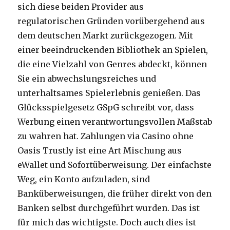
sich diese beiden Provider aus
regulatorischen Gründen vorübergehend aus
dem deutschen Markt zurückgezogen. Mit
einer beeindruckenden Bibliothek an Spielen,
die eine Vielzahl von Genres abdeckt, können
Sie ein abwechslungsreiches und
unterhaltsames Spielerlebnis genießen. Das
Glücksspielgesetz GSpG schreibt vor, dass
Werbung einen verantwortungsvollen Maßstab
zu wahren hat. Zahlungen via Casino ohne
Oasis Trustly ist eine Art Mischung aus
eWallet und Sofortüberweisung. Der einfachste
Weg, ein Konto aufzuladen, sind
Banküberweisungen, die früher direkt von den
Banken selbst durchgeführt wurden. Das ist
für mich das wichtigste. Doch auch dies ist