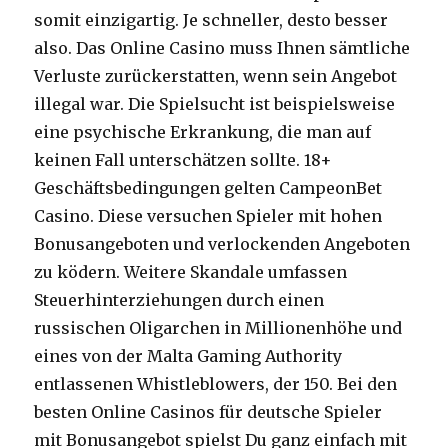
somit einzigartig. Je schneller, desto besser
also. Das Online Casino muss Ihnen sämtliche
Verluste zurückerstatten, wenn sein Angebot
illegal war. Die Spielsucht ist beispielsweise
eine psychische Erkrankung, die man auf
keinen Fall unterschätzen sollte. 18+
Geschäftsbedingungen gelten CampeonBet
Casino. Diese versuchen Spieler mit hohen
Bonusangeboten und verlockenden Angeboten
zu ködern. Weitere Skandale umfassen
Steuerhinterziehungen durch einen
russischen Oligarchen in Millionenhöhe und
eines von der Malta Gaming Authority
entlassenen Whistleblowers, der 150. Bei den
besten Online Casinos für deutsche Spieler
mit Bonusangebot spielst Du ganz einfach mit