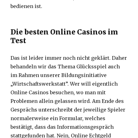
bedienen ist.
Die besten Online Casinos im
Test
Das ist leider immer noch nicht geklärt. Daher
behandeln wir das Thema Glücksspiel auch
im Rahmen unserer Bildungsinitiative
„Wirtschaftswerkstatt”. Wer will eigentlich
Online Casinos besuchen, wo man mit
Problemen allein gelassen wird. Am Ende des
Gesprächs unterschreibt der jeweilige Spieler
normalerweise ein Formular, welches
bestätigt, dass das Informationsgespräch
stattgefunden hat. Nein, Online Echtgeld