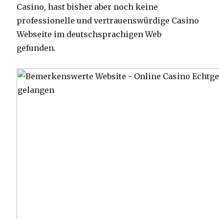
Casino, hast bisher aber noch keine
professionelle und vertrauenswürdige Casino
Webseite im deutschsprachigen Web
gefunden.