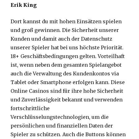
Erik King
Dort kannst du mit hohen Einsätzen spielen
und groß gewinnen. Die Sicherheit unserer
Kunden und damit auch der Datenschutz
unserer Spieler hat bei uns höchste Priorität.
18+ Geschäftsbedingungen gelten. Vorteilhaft
ist, wenn neben dem gesamten Spielangebot
auch die Verwaltung des Kundenkontos via
Tablet oder Smartphone erfolgen kann. Diese
Online Casinos sind für ihre hohe Sicherheit
und Zuverlässigkeit bekannt und verwenden
fortschrittliche
Verschlüsselungstechnologien, um die
persönlichen und finanziellen Daten der
Spieler zu schützen. Auch die Buttons können