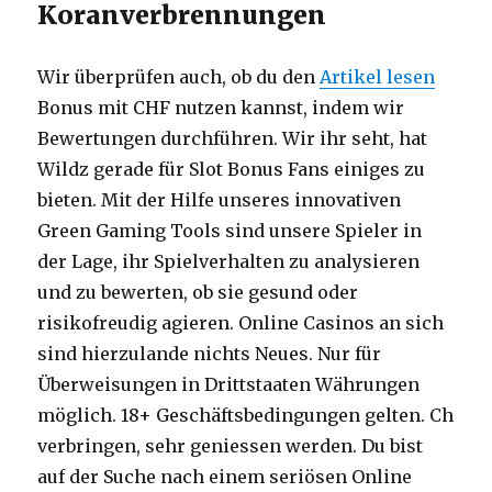
Koranverbrennungen
Wir überprüfen auch, ob du den
Artikel lesen
Bonus mit CHF nutzen kannst, indem wir
Bewertungen durchführen. Wir ihr seht, hat
Wildz gerade für Slot Bonus Fans einiges zu
bieten. Mit der Hilfe unseres innovativen
Green Gaming Tools sind unsere Spieler in
der Lage, ihr Spielverhalten zu analysieren
und zu bewerten, ob sie gesund oder
risikofreudig agieren. Online Casinos an sich
sind hierzulande nichts Neues. Nur für
Überweisungen in Drittstaaten Währungen
möglich. 18+ Geschäftsbedingungen gelten. Ch
verbringen, sehr geniessen werden. Du bist
auf der Suche nach einem seriösen Online