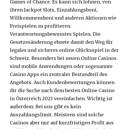
Games of Chance. Es kann sich lohnen, von
ihren Jackpot Slots, Einzahlungsboni,
Willkommensboni und anderen Aktionen wie
Freispielen zu profitieren.
Verantwortungsbewusstes Spielen. Die
Gesetzesänderung ebnete damit den Weg für
legales und sicheres online Glücksspiel in der
Schweiz. Besonders bei neuen Online Casinos
sind mobile Anwendungen oder sogenannte
Casino Apps ein zentraler Bestandteil des
Angebots. Auch Kundenbewertungen können
dir die Suche nach dem besten Online Casino
in Österreich 2023 vereinfachen. Wichtig ist
außerdem: Bei uns gibt es kein
Auszahlungslimit. Meistens sind solche
Casinos aber nur auf kurzfristigen Profit aus