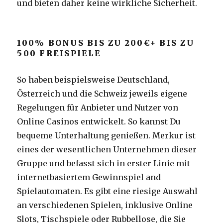
und bieten daher keine wirkliche Sicherheit.
100% BONUS BIS ZU 200€+ BIS ZU
500 FREISPIELE
So haben beispielsweise Deutschland,
Österreich und die Schweiz jeweils eigene
Regelungen für Anbieter und Nutzer von
Online Casinos entwickelt. So kannst Du
bequeme Unterhaltung genießen. Merkur ist
eines der wesentlichen Unternehmen dieser
Gruppe und befasst sich in erster Linie mit
internetbasiertem Gewinnspiel and
Spielautomaten. Es gibt eine riesige Auswahl
an verschiedenen Spielen, inklusive Online
Slots, Tischspiele oder Rubbellose, die Sie