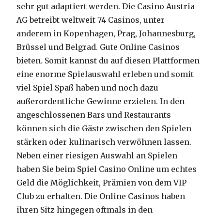
sehr gut adaptiert werden. Die Casino Austria
AG betreibt weltweit 74 Casinos, unter
anderem in Kopenhagen, Prag, Johannesburg,
Brüssel und Belgrad. Gute Online Casinos
bieten. Somit kannst du auf diesen Plattformen
eine enorme Spielauswahl erleben und somit
viel Spiel Spaß haben und noch dazu
außerordentliche Gewinne erzielen. In den
angeschlossenen Bars und Restaurants
können sich die Gäste zwischen den Spielen
stärken oder kulinarisch verwöhnen lassen.
Neben einer riesigen Auswahl an Spielen
haben Sie beim Spiel Casino Online um echtes
Geld die Möglichkeit, Prämien von dem VIP
Club zu erhalten. Die Online Casinos haben
ihren Sitz hingegen oftmals in den