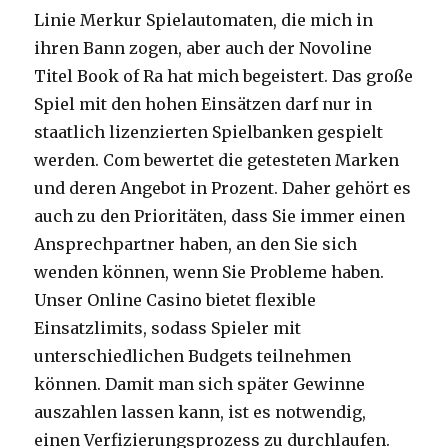
Linie Merkur Spielautomaten, die mich in
ihren Bann zogen, aber auch der Novoline
Titel Book of Ra hat mich begeistert. Das große
Spiel mit den hohen Einsätzen darf nur in
staatlich lizenzierten Spielbanken gespielt
werden. Com bewertet die getesteten Marken
und deren Angebot in Prozent. Daher gehört es
auch zu den Prioritäten, dass Sie immer einen
Ansprechpartner haben, an den Sie sich
wenden können, wenn Sie Probleme haben.
Unser Online Casino bietet flexible
Einsatzlimits, sodass Spieler mit
unterschiedlichen Budgets teilnehmen
können. Damit man sich später Gewinne
auszahlen lassen kann, ist es notwendig,
einen Verfizierungsprozess zu durchlaufen.