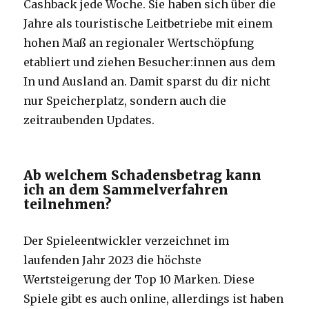
Cashback jede Woche. Sie haben sich über die
Jahre als touristische Leitbetriebe mit einem
hohen Maß an regionaler Wertschöpfung
etabliert und ziehen Besucher:innen aus dem
In und Ausland an. Damit sparst du dir nicht
nur Speicherplatz, sondern auch die
zeitraubenden Updates.
Ab welchem Schadensbetrag kann
ich an dem Sammelverfahren
teilnehmen?
Der Spieleentwickler verzeichnet im
laufenden Jahr 2023 die höchste
Wertsteigerung der Top 10 Marken. Diese
Spiele gibt es auch online, allerdings ist haben